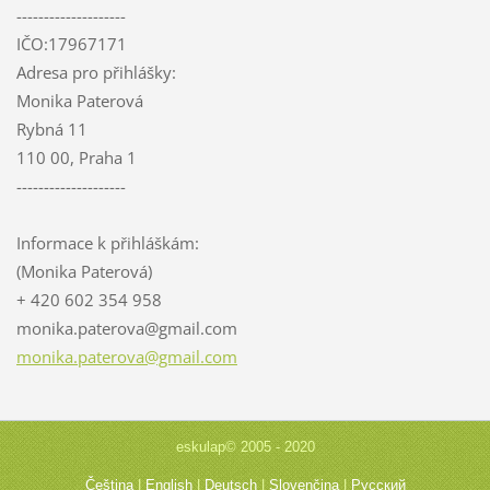
--------------------
IČO:17967171
Adresa pro přihlášky:
Monika Paterová
Rybná 11
110 00, Praha 1
--------------------
Informace k přihláškám:
(Monika Paterová)
+ 420 602 354 958
monika.p
aterova@
gmail.co
m
monika.paterova@gmail.com
eskulap© 2005 - 2020
Čeština
|
English
|
Deutsch
|
Slovenčina
|
Русский