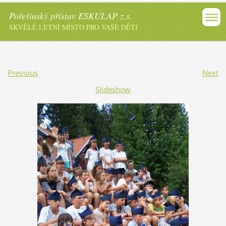
Pořešínský přístav ESKULAP z.s.
SKVĚLÉ LETNÍ MÍSTO PRO VAŠE DĚTI
Previous
Next
Slideshow