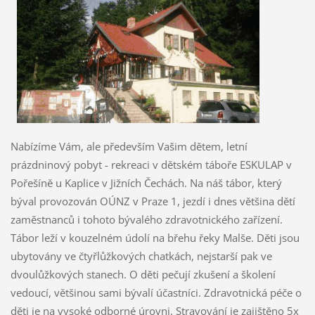
Nabízíme Vám, ale především Vašim dětem, letní
prázdninový pobyt - rekreaci v dětském táboře ESKULAP v
Pořešíně u Kaplice v Jižních Čechách. Na náš tábor, který
býval provozován OÚNZ v Praze 1, jezdí i dnes většina dětí
zaměstnanců i tohoto bývalého zdravotnického zařízení.
Tábor leží v kouzelném údolí na břehu řeky Malše. Děti jsou
ubytovány ve čtyřlůžkových chatkách, nejstarší pak ve
dvoulůžkových stanech. O děti pečují zkušení a školení
vedoucí, většinou sami bývalí účastníci. Zdravotnická péče o
děti je na vysoké odborné úrovni. Stravování je zajištěno 5x