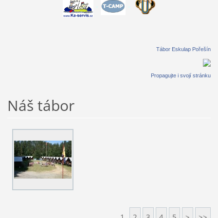
-
-
Tábor Eskulap Pořešín
Propagujte i svojí stránku
Náš tábor
1
2
3
4
5
>
>>