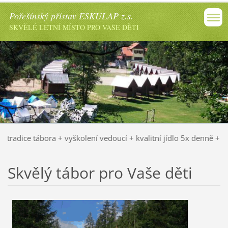
Pořešínský přístav ESKULAP z.s.
SKVĚLÉ LETNÍ MÍSTO PRO VAŠE DĚTI
et tradice tábora + vyškolení vedoucí + kvalitní jídlo 5x denně 
Skvělý tábor pro Vaše děti