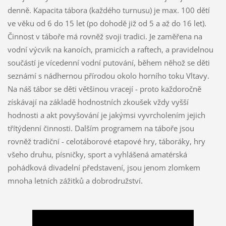
denně. Kapacita tábora (každého turnusu) je max. 100 dětí
ve věku od 6 do 15 let (po dohodě již od 5 a až do 16 let).
Činnost v táboře má rovněž svoji tradici. Je zaměřena na
vodní výcvik na kanoích, pramicích a raftech, a pravidelnou
součástí je vícedenní vodní putování, během něhož se děti
seznámí s nádhernou přírodou okolo horního toku Vltavy.
Na náš tábor se děti většinou vracejí - proto každoročně
získávají na základě hodnostních zkoušek vždy vyšší
hodnosti a akt povyšování je jakýmsi vyvrcholením jejich
třítýdenní činnosti. Dalším programem na táboře jsou
rovněž tradiční - celotáborové etapové hry, táboráky, hry
všeho druhu, písničky, sport a vyhlášená amatérská
pohádková divadelní představení, jsou jenom zlomkem
mnoha letních zážitků a dobrodružství.