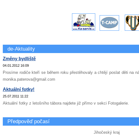
-
-
de-Aktuality
Změny bydliště
04.01.2012 16:09
Prosíme rodiče kteří se během roku přestěhovaly a chtějí poslat děti na ná
monika.paterova@gmail.com
Aktuální fotky!
25.07.2011 11:22
Aktuální fotky z letošního tábora najdete již přímo v sekci Fotogalerie.
Předpověď počasí
Jihočeský kraj