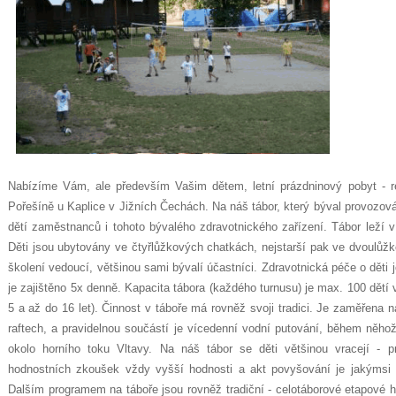
Nabízíme Vám, ale především Vašim dětem, letní prázdninový pobyt -
Pořešíně u Kaplice v Jižních Čechách. Na náš tábor, který býval provozov
dětí zaměstnanců i tohoto bývalého zdravotnického zařízení. Tábor leží 
Děti jsou ubytovány ve čtyřlůžkových chatkách, nejstarší pak ve dvoulůžk
školení vedoucí, většinou sami bývalí účastníci. Zdravotnická péče o děti 
je zajištěno 5x denně. Kapacita tábora (každého turnusu) je max. 100 dětí 
5 a až do 16 let). Činnost v táboře má rovněž svoji tradici. Je zaměřena 
raftech, a pravidelnou součástí je vícedenní vodní putování, během něho
okolo horního toku Vltavy. Na náš tábor se děti většinou vracejí - p
hodnostních zkoušek vždy vyšší hodnosti a akt povyšování je jakýmsi vy
Dalším programem na táboře jsou rovněž tradiční - celotáborové etapové hr