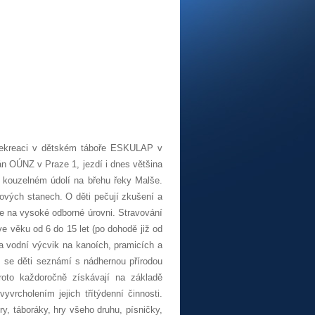
 rekreaci v dětském táboře ESKULAP v
án OÚNZ v Praze 1, jezdí i dnes většina
v kouzelném údolí na břehu řeky Malše.
ových stanech. O děti pečují zkušení a
je na vysoké odborné úrovni. Stravování
ve věku od 6 do 15 let (po dohodě již od
na vodní výcvik na kanoích, pramicích a
ž se děti seznámí s nádhernou přírodou
roto každoročně získávají na základě
vrcholením jejich třítýdenní činnosti.
y, táboráky, hry všeho druhu, písničky,