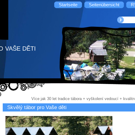
Startseite
Seitenübersicht
R
O VAŠE DĚTI
Více jak 30 let tradice tábora + vyškolení vedoucí + kvalit
Skvělý tábor pro Vaše děti