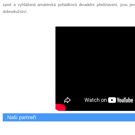
sport a vyhlášená amatérská pohádková divadelní představení, jsou j
dobrodružství.
Naši partneři