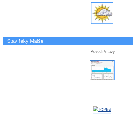
Stav řeky Malše
Povodí Vltavy