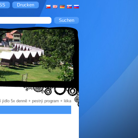
SS
Drucken
ní jídlo 5x denně + pestrý program + lékařský odborný dozor + vybudované z