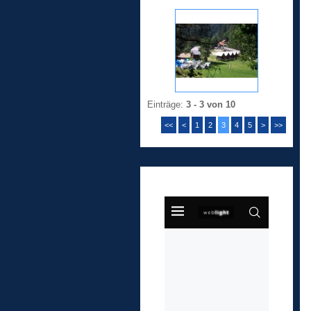
Einträge:
3 - 3 von 10
<<
<
1
2
3
4
5
>
>>
Anketa