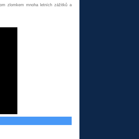
enom zlomkem mnoha letních zážitků a