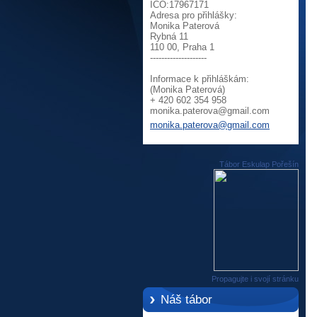
IČO:17967171
Adresa pro přihlášky:
Monika Paterová
Rybná 11
110 00, Praha 1
--------------------
Informace k přihláškám:
(Monika Paterová)
+ 420 602 354 958
monika.p
aterova@
gmail.co
m
monika.paterova@gmail.com
Tábor Eskulap Pořešín
Propagujte i svojí stránku
Náš tábor