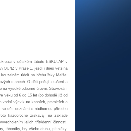
 rekreaci v dětském táboře ESKULAP v
án OÚNZ v Praze 1, jezdí i dnes většina
v kouzelném údolí na břehu řeky Malše.
ových stanech. O děti pečují zkušení a
je na vysoké odborné úrovni. Stravování
ve věku od 6 do 15 let (po dohodě již od
na vodní výcvik na kanoích, pramicích a
ž se děti seznámí s nádhernou přírodou
roto každoročně získávají na základě
vrcholením jejich třítýdenní činnosti.
y, táboráky, hry všeho druhu, písničky,