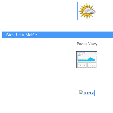
Stav řeky Malše
Povodí Vltavy