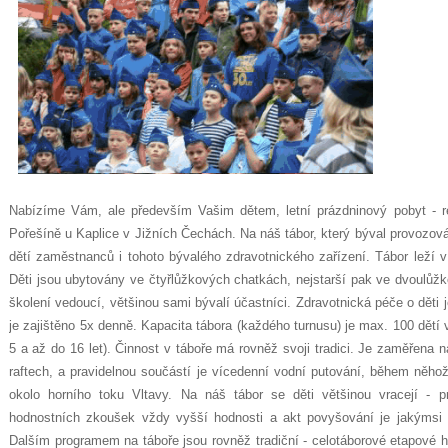
Nabízíme Vám, ale především Vašim dětem, letní prázdninový pobyt -
Pořešíně u Kaplice v Jižních Čechách. Na náš tábor, který býval provozov
dětí zaměstnanců i tohoto bývalého zdravotnického zařízení. Tábor leží 
Děti jsou ubytovány ve čtyřlůžkových chatkách, nejstarší pak ve dvoulůžk
školení vedoucí, většinou sami bývalí účastníci. Zdravotnická péče o děti 
je zajištěno 5x denně. Kapacita tábora (každého turnusu) je max. 100 dětí 
5 a až do 16 let). Činnost v táboře má rovněž svoji tradici. Je zaměřena 
raftech, a pravidelnou součástí je vícedenní vodní putování, během něho
okolo horního toku Vltavy. Na náš tábor se děti většinou vracejí - p
hodnostních zkoušek vždy vyšší hodnosti a akt povyšování je jakýmsi vy
Dalším programem na táboře jsou rovněž tradiční - celotáborové etapové hr