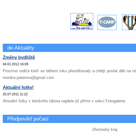
-
-
de-Aktuality
Změny bydliště
04.01.2012 16:09
Prosíme rodiče kteří se během roku přestěhovaly a chtějí poslat děti na ná
monika.paterova@gmail.com
Aktuální fotky!
25.07.2011 11:22
Aktuální fotky z letošního tábora najdete již přímo v sekci Fotogalerie.
Předpověď počasí
Jihočeský kraj