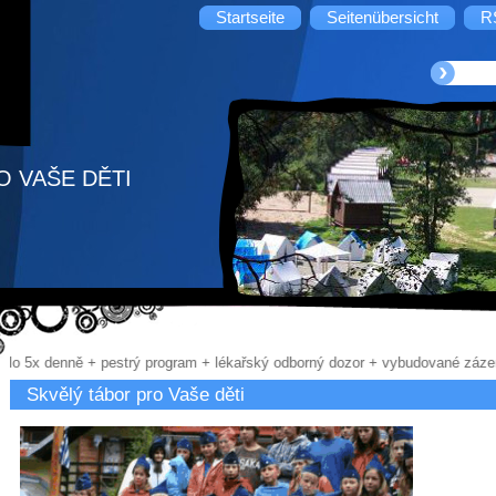
Startseite
Seitenübersicht
R
O VAŠE DĚTI
 jídlo 5x denně + pestrý program + lékařský odborný dozor + vybudované záz
Skvělý tábor pro Vaše děti