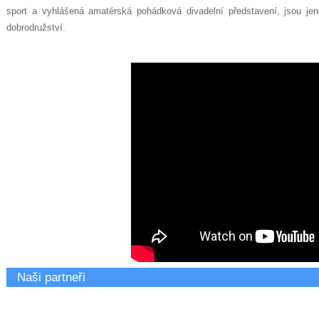
sport a vyhlášená amatérská pohádková divadelní představení, jsou j
dobrodružství.
Naši partneři