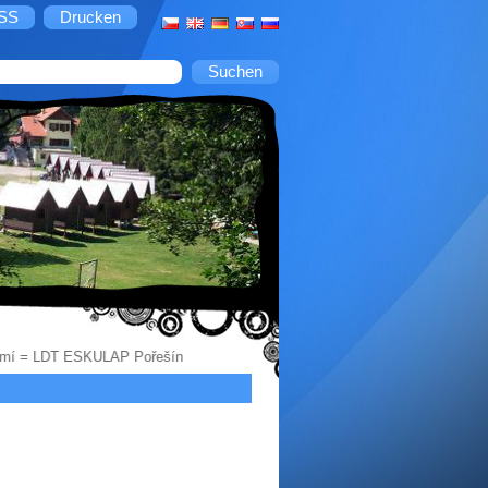
SS
Drucken
emí = LDT ESKULAP Pořešín