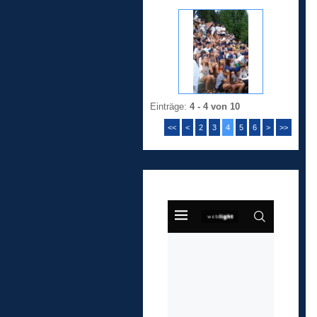
Einträge:
4 - 4 von 10
<<
<
2
3
4
5
6
>
>>
Anketa