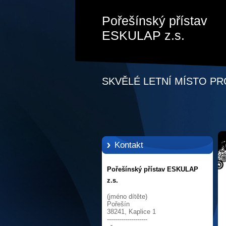
Pořešínský přístav
ESKULAP z.s.
SKVĚLÉ LETNÍ MÍSTO PR
Kontakt
Více jak 30 let tradice tábora + vyškolení vedoucí + kvalitní
Pořešínský přístav ESKULAP
z.s.
(jméno dítěte)
Pořešín
38241, Kaplice 1
--------------------