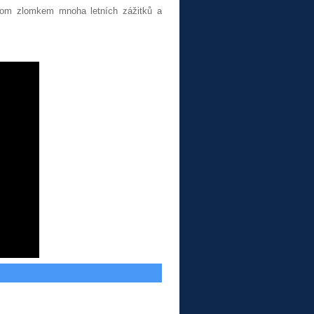
enom zlomkem mnoha letních zážitků a