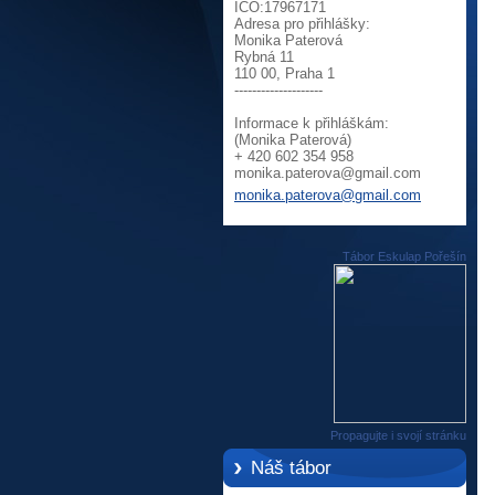
IČO:17967171
Adresa pro přihlášky:
Monika Paterová
Rybná 11
110 00, Praha 1
--------------------
Informace k přihláškám:
(Monika Paterová)
+ 420 602 354 958
monika.p
aterova@
gmail.co
m
monika.paterova@gmail.com
Tábor Eskulap Pořešín
Propagujte i svojí stránku
Náš tábor