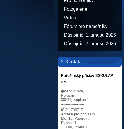
Pro námořníky
Fotogalerie
Videa
Fórum pro námořníky
Důstojníci 1.turnusu 2026
Důstojníci 2.turnusu 2026
Kontakt
Pořešínský přístav ESKULAP
z.s.
(jméno dítěte)
Pořešín
38241, Kaplice 1
--------------------
IČO:17967171
Adresa pro přihlášky:
Monika Paterová
Rybná 11
110 00, Praha 1