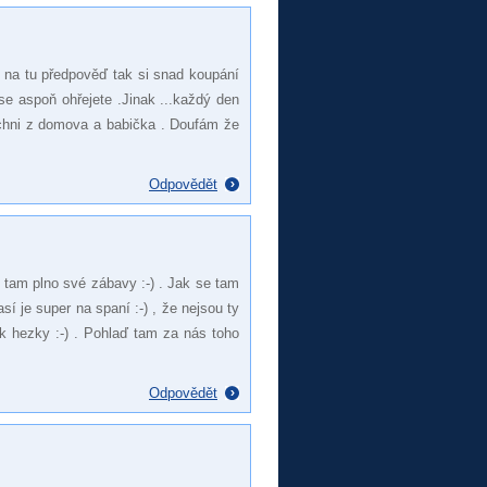
m na tu předpověď tak si snad koupání
k se aspoň ohřejete .Jinak ...každý den
ichni z domova a babička . Doufám že
Odpovědět
áš tam plno své zábavy :-) . Jak se tam
í je super na spaní :-) , že nejsou ty
ak hezky :-) . Pohlaď tam za nás toho
Odpovědět