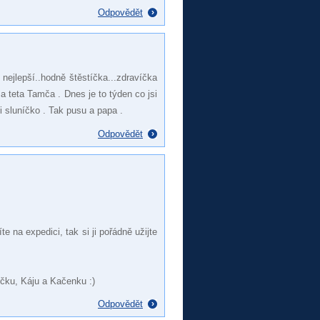
Odpovědět
 nejlepší..hodně štěstíčka...zdravíčka
 a teta Tamča . Dnes je to týden co jsi
i sluníčko . Tak pusu a papa .
Odpovědět
 na expedici, tak si ji pořádně užijte
ičku, Káju a Kačenku :)
Odpovědět