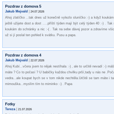
Pozdrav z domova 5
Jakub Mejvald
|
24.07.2026
Ahoj zlatíčko ...tak dnes už konečně vylezlo sluníčko :-) a když kouká
ještě užijete dost a dost .....příští týden mají být celý týden 40 :-) . Ta
koukám do schránky a nic :-( . Tak na sebe dávej pozor a zdravíme vš
už si jí poslal ten pohled k svátku. Pusu a papa.
Pozdrav z domova 4
Jakub Mejvald
|
22.07.2026
Ahoj Kubí...včera jsem to nějak nestíhala :-) , ale to určitě nevadí :-) m
máte ? Co to počasí ? U babičky každou chvilku prší,tady u nás ne .Počas
vedra...ale koupat bych se v tom nikde nechtěla.Určitě se tam máte i t
mimouška...myslím tím to miminko :-) . Papa
Fotky
Tereza
|
21.07.2026