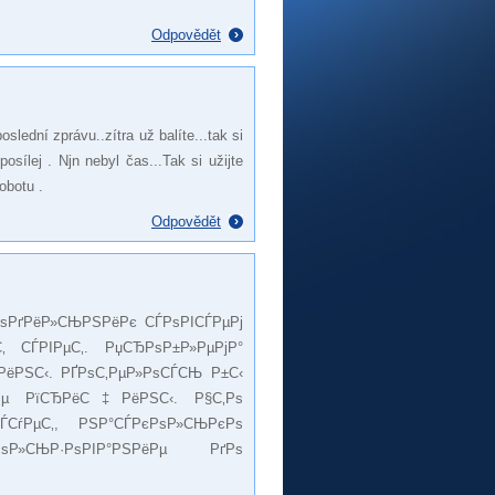
Odpovědět
poslední zprávu..zítra už balíte...tak si
osílej . Njn nebyl čas...Tak si užijte
obotu .
Odpovědět
ѕРґРёР»СЊРЅРёРє СЃРѕРІСЃРµРј
 СЃРІРµС‚. РџСЂРѕР±Р»РµРјР°
ёРЅС‹. РҐРѕС‚РµР»РѕСЃСЊ Р±С‹
Рµ РїСЂРёС‡РёРЅС‹. Р§С‚Рѕ
СѓРµС‚, РЅР°СЃРєРѕР»СЊРєРѕ
РѕР»СЊР·РѕРІР°РЅРёРµ РґРѕ