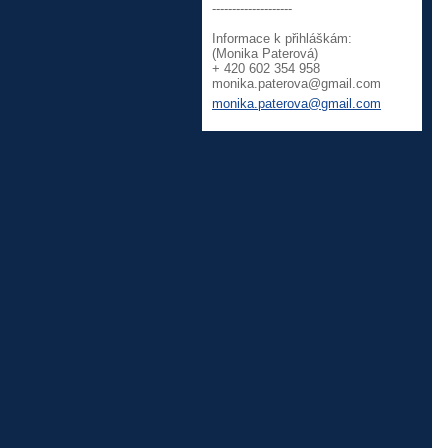
--------------------
Informace k přihláškám:
(Monika Paterová)
+ 420 602 354 958
monika.p
aterova@
gmail.co
m
monika.paterova@gmail.com