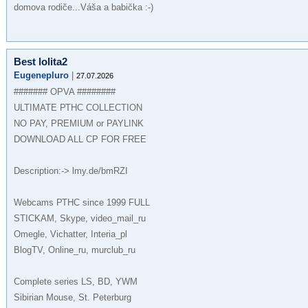
domova rodiče...Váša a babička :-)
Best lolita2
Eugenepluro
|
27.07.2026
####### OPVA ########
ULTIMATE РТНС COLLECTION
NO PAY, PREMIUM or PAYLINK
DOWNLOAD ALL СР FOR FREE
Description:-> lmy.de/bmRZI
Webcams РТНС since 1999 FULL
STICKAM, Skype, video_mail_ru
Omegle, Vichatter, Interia_pl
BlogTV, Online_ru, murclub_ru
Complete series LS, BD, YWM
Sibirian Mouse, St. Peterburg