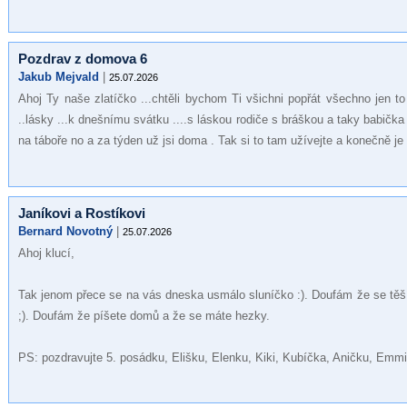
Pozdrav z domova 6
Jakub Mejvald
|
25.07.2026
Ahoj Ty naše zlatíčko ...chtěli bychom Ti všichni popřát všechno jen to
..lásky ...k dnešnímu svátku ....s láskou rodiče s bráškou a taky babička
na táboře no a za týden už jsi doma . Tak si to tam užívejte a konečně je 
Janíkovi a Rostíkovi
Bernard Novotný
|
25.07.2026
Ahoj klucí,
Tak jenom přece se na vás dneska usmálo sluníčko :). Doufám že se těšíte
;). Doufám že píšete domů a že se máte hezky.
PS: pozdravujte 5. posádku, Elišku, Elenku, Kiki, Kubíčka, Aničku, Emm