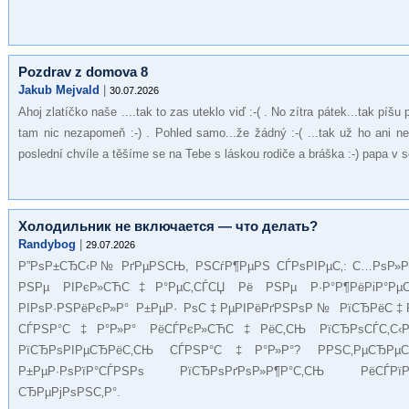
Pozdrav z domova 8
Jakub Mejvald
|
30.07.2026
Ahoj zlatíčko naše ....tak to zas uteklo viď :-( . No zítra pátek...tak píšu 
tam nic nezapomeň :-) . Pohled samo...že žádný :-( ...tak už ho ani nep
poslední chvíle a těšíme se na Tebe s láskou rodiče a bráška :-) papa v s
Холодильник не включается — что делать?
Randybog
|
29.07.2026
Р”РѕР±СЂС‹Р№ РґРµРЅСЊ, РЅСѓР¶РµРЅ СЃРѕРІРµС‚: С…РѕР»Р
РЅРµ РІРєР»СЋС‡Р°РµС‚СЃСЏ Рё РЅРµ Р·Р°Р¶РёРіР°РµС‚
РІРѕР·РЅРёРєР»Р° Р±РµР· РѕС‡РµРІРёРґРЅРѕР№ РїСЂРёС‡Р
СЃРЅР°С‡Р°Р»Р° РёСЃРєР»СЋС‡РёС‚СЊ РїСЂРѕСЃС‚С‹
РїСЂРѕРІРµСЂРёС‚СЊ СЃРЅР°С‡Р°Р»Р°? РРЅС‚РµСЂРµСЃ
Р±РµР·РѕРїР°СЃРЅРѕ РїСЂРѕРґРѕР»Р¶Р°С‚СЊ РёСЃРї
СЂРµРјРѕРЅС‚Р°.