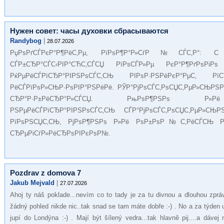
Нужен совет: часы духовки сбрасываются
Randybog
|
28.07.2026
РџРѕРґСЃРєР°Р¶РёС‚Рµ, РїРѕР¶Р°Р»СѓР№СЃС‚Р°: 
СЃР±СЂР°СЃС‹РІР°СЋС‚СЃСЏ РїРѕСЃР»Рµ РєР°Р¶РґРѕР
РќРµРёСЃРїСЂР°РІРЅРѕСЃС‚СЊ РІРѕР·РЅРёРєР°РµС
РёСЃРїРѕР»СЊР·РѕРІР°РЅРёРё. РЎР°РјРѕСЃС‚РѕСЏС‚РµР»СЊРЅ
СЂР°Р·Р±РёСЂР°Р»СЃСЏ. РњРѕР¶РЅРѕ Р»Рё 
РЅРµРёСЃРїСЂР°РІРЅРѕСЃС‚СЊ СЃР°РјРѕСЃС‚РѕСЏС‚РµР»СЊ
РїРѕРЅСЏС‚СЊ, РјРѕР¶РЅРѕ Р»Рё РѕР±РѕР№С‚РёСЃСЊ
СЂРµРіСѓР»РёСЂРѕРІРєРѕР№.
Pozdrav z domova 7
Jakub Mejvald
|
27.07.2026
Ahoj ty náš poklade...nevím co to tady je za tu divnou a dlouhou zpráv
žádný pohled nikde nic..tak snad se tam máte dobře :-) . No a za týden
jupí do Londýna :-) . Mají být šílený vedra...tak hlavně pij....a dáve