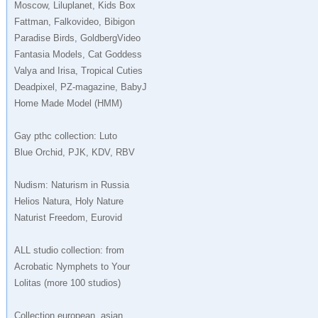
Moscow, Liluplanet, Kids Box
Fattman, Falkovideo, Bibigon
Paradise Birds, GoldbergVideo
Fantasia Models, Cat Goddess
Valya and Irisa, Tropical Cuties
Deadpixel, PZ-magazine, BabyJ
Home Made Model (HMM)
Gay рthс collection: Luto
Blue Orchid, PJK, KDV, RBV
Nudism: Naturism in Russia
Helios Natura, Holy Nature
Naturist Freedom, Eurovid
ALL studio collection: from
Acrobatic Nymрhеts to Your
Lоlitаs (more 100 studios)
Collection european, asian,