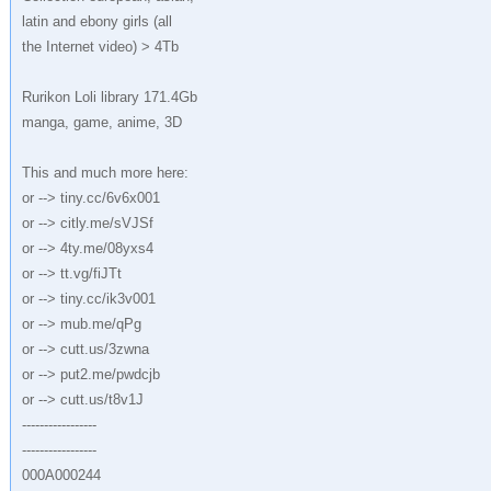
latin and ebony girls (all
the Internet video) > 4Tb
Rurikon Lоli library 171.4Gb
manga, game, anime, 3D
This and much more here:
or --> tiny.cc/6v6x001
or --> citly.me/sVJSf
or --> 4ty.me/08yxs4
or --> tt.vg/fiJTt
or --> tiny.cc/ik3v001
or --> mub.me/qPg
or --> cutt.us/3zwna
or --> put2.me/pwdcjb
or --> cutt.us/t8v1J
-----------------
-----------------
000A000244