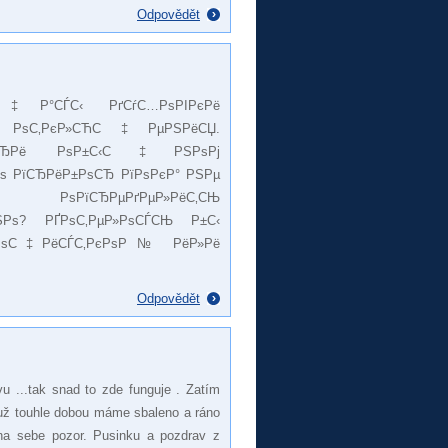
Odpovědět
С‡Р°СЃС‹ РґСѓС…РѕРІРєРё
іРѕ РѕС‚РєР»СЋС‡РµРЅРёСЏ.
‚ РїСЂРё РѕР±С‹С‡РЅРѕРј
Рѕ РїСЂРёР±РѕСЂ РїРѕРєР° РЅРµ
РѕРїСЂРµРґРµР»РёС‚СЊ
РЅРѕ? РҐРѕС‚РµР»РѕСЃСЊ Р±С‹
 РѕС‡РёСЃС‚РєРѕР№ РёР»Рё
Odpovědět
u ...tak snad to zde funguje . Zatím
 už touhle dobou máme sbaleno a ráno
j na sebe pozor. Pusinku a pozdrav z