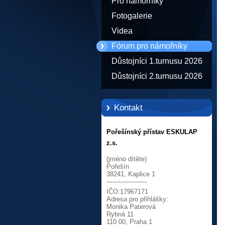
Pro námořníky
Fotogalerie
Videa
Fórum pro námořníky
Důstojníci 1.turnusu 2026
Důstojníci 2.turnusu 2026
Kontakt
Pořešínský přístav ESKULAP
z.s.
(jméno dítěte)
Pořešín
38241, Kaplice 1
--------------------
IČO:17967171
Adresa pro přihlášky:
Monika Paterová
Rybná 11
110 00, Praha 1