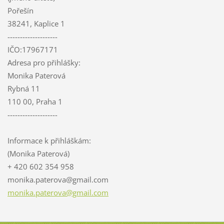
Pořešín
38241, Kaplice 1
--------------------
IČO:17967171
Adresa pro přihlášky:
Monika Paterová
Rybná 11
110 00, Praha 1
--------------------
Informace k přihláškám:
(Monika Paterová)
+ 420 602 354 958
monika.p
aterova@
gmail.co
m
monika.paterova@gmail.com