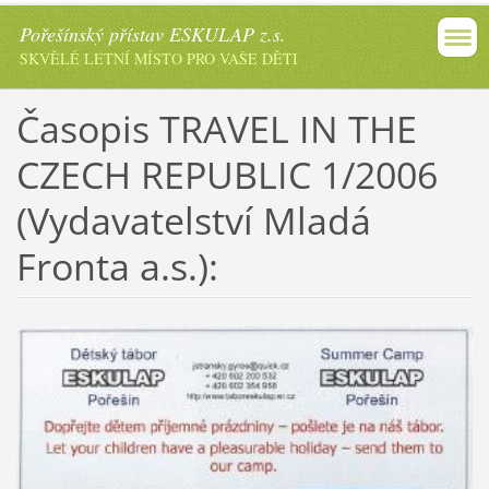
Pořešínský přístav ESKULAP z.s.
SKVĚLÉ LETNÍ MÍSTO PRO VAŠE DĚTI
Časopis TRAVEL IN THE
CZECH REPUBLIC 1/2006
(Vydavatelství Mladá
Fronta a.s.):