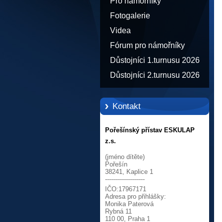
Pro námořníky
Fotogalerie
Videa
Fórum pro námořníky
Důstojníci 1.turnusu 2026
Důstojníci 2.turnusu 2026
Kontakt
Pořešínský přístav ESKULAP
z.s.
(jméno dítěte)
Pořešín
38241, Kaplice 1
--------------------
IČO:17967171
Adresa pro přihlášky:
Monika Paterová
Rybná 11
110 00, Praha 1