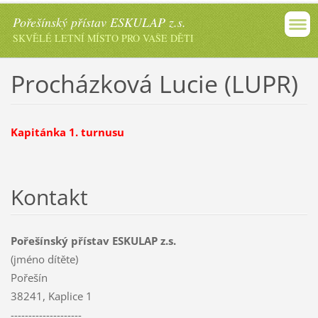
Pořešínský přístav ESKULAP z.s.
SKVĚLÉ LETNÍ MÍSTO PRO VAŠE DĚTI
Procházková Lucie (LUPR)
Kapitánka 1. turnusu
Kontakt
Pořešínský přístav ESKULAP z.s.
(jméno dítěte)
Pořešín
38241, Kaplice 1
--------------------