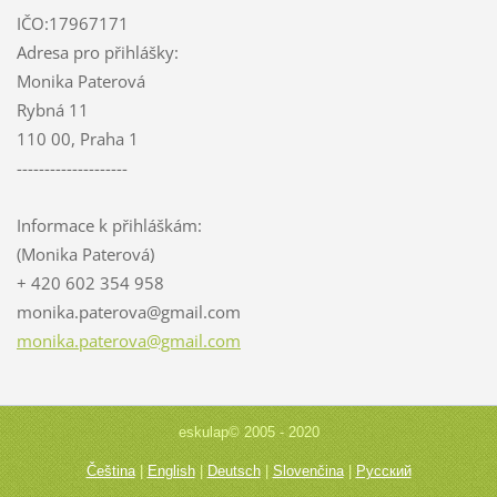
IČO:17967171
Adresa pro přihlášky:
Monika Paterová
Rybná 11
110 00, Praha 1
--------------------
Informace k přihláškám:
(Monika Paterová)
+ 420 602 354 958
monika.p
aterova@
gmail.co
m
monika.paterova@gmail.com
eskulap© 2005 - 2020
Čeština
|
English
|
Deutsch
|
Slovenčina
|
Русский