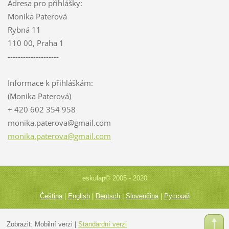
Adresa pro přihlášky:
Monika Paterová
Rybná 11
110 00, Praha 1
--------------------
Informace k přihláškám:
(Monika Paterová)
+ 420 602 354 958
monika.p
aterova@
gmail.co
m
monika.paterova@gmail.com
eskulap© 2005 - 2020
Čeština
|
English
|
Deutsch
|
Slovenčina
|
Русский
Zobrazit:
Mobilní verzi
|
Standardní verzi