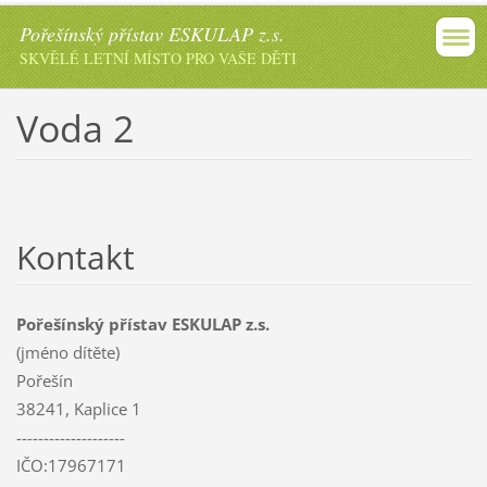
Pořešínský přístav ESKULAP z.s.
SKVĚLÉ LETNÍ MÍSTO PRO VAŠE DĚTI
Voda 2
Kontakt
Pořešínský přístav ESKULAP z.s.
(jméno dítěte)
Pořešín
38241, Kaplice 1
--------------------
IČO:17967171