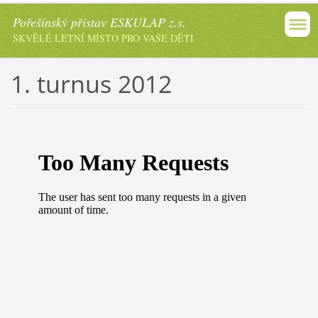
Pořešínský přístav ESKULAP z.s.
SKVĚLÉ LETNÍ MÍSTO PRO VAŠE DĚTI
1. turnus 2012