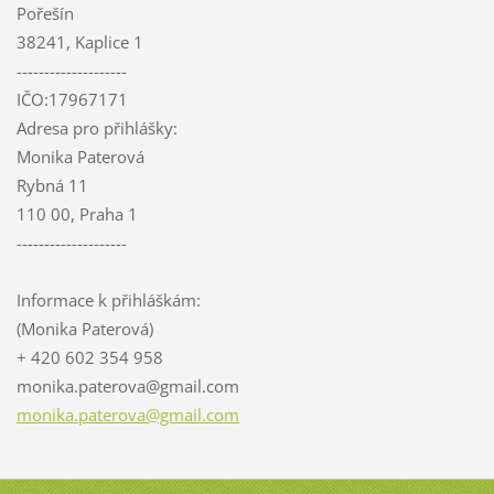
Pořešín
38241, Kaplice 1
--------------------
IČO:17967171
Adresa pro přihlášky:
Monika Paterová
Rybná 11
110 00, Praha 1
--------------------
Informace k přihláškám:
(Monika Paterová)
+ 420 602 354 958
monika.p
aterova@
gmail.co
m
monika.paterova@gmail.com