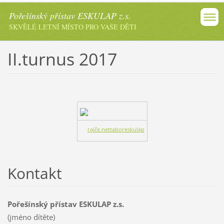
Pořešínský přístav ESKULAP z.s.
SKVĚLÉ LETNÍ MÍSTO PRO VAŠE DĚTI
II.turnus 2017
rajče.net
taboreskulap
Kontakt
Pořešínský přístav ESKULAP z.s.
(jméno dítěte)