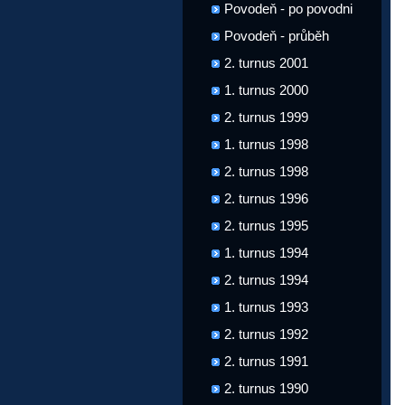
Povodeň - po povodni
Povodeň - průběh
2. turnus 2001
1. turnus 2000
2. turnus 1999
1. turnus 1998
2. turnus 1998
2. turnus 1996
2. turnus 1995
1. turnus 1994
2. turnus 1994
1. turnus 1993
2. turnus 1992
2. turnus 1991
2. turnus 1990