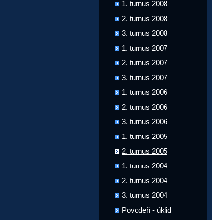
1. turnus 2008
2. turnus 2008
3. turnus 2008
1. turnus 2007
2. turnus 2007
3. turnus 2007
1. turnus 2006
2. turnus 2006
3. turnus 2006
1. turnus 2005
2. turnus 2005
1. turnus 2004
2. turnus 2004
3. turnus 2004
Povodeň - úklid