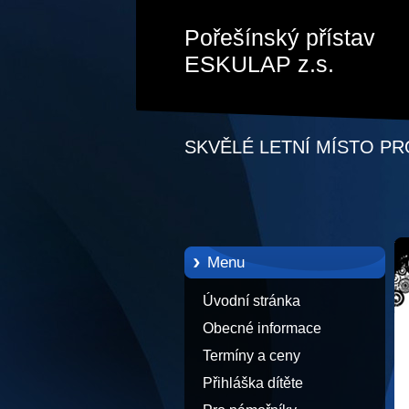
Pořešínský přístav
ESKULAP z.s.
SKVĚLÉ LETNÍ MÍSTO PR
Menu
Úvodní stránka
Obecné informace
Termíny a ceny
Přihláška dítěte