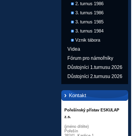
2. turnus 1986
3. turnus 1986
3. turnus 1985
3. turnus 1984
Vznik tábora
Videa
Fórum pro námořníky
Důstojníci 1.turnusu 2026
Důstojníci 2.turnusu 2026
Kontakt
Pořešínský přístav ESKULAP
z.s.
(jméno dítěte)
Pořešín
38241, Kaplice 1