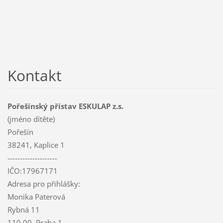
Kontakt
Pořešínský přístav ESKULAP z.s.
(jméno dítěte)
Pořešín
38241, Kaplice 1
--------------------
IČO:17967171
Adresa pro přihlášky:
Monika Paterová
Rybná 11
110 00, Praha 1