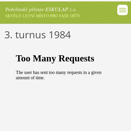
Pořešínský přístav ESKULAP z.s.
SKVĚLÉ LETNÍ MÍSTO PRO VAŠE DĚTI
3. turnus 1984